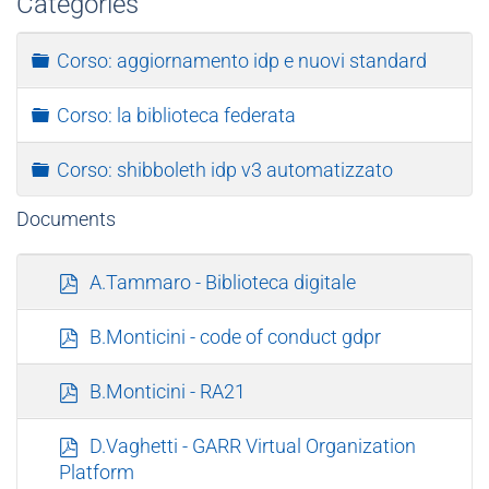
Categories
Folder
Corso: aggiornamento idp e nuovi standard
Folder
Corso: la biblioteca federata
Folder
Corso: shibboleth idp v3 automatizzato
Documents
p
A.Tammaro - Biblioteca digitale
d
f
p
B.Monticini - code of conduct gdpr
d
f
p
B.Monticini - RA21
d
f
p
D.Vaghetti - GARR Virtual Organization
d
Platform