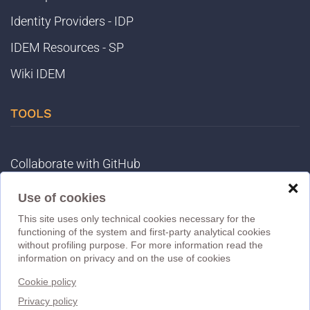
Identity Providers - IDP
IDEM Resources - SP
Wiki IDEM
TOOLS
Collaborate with GitHub
❌
Registry
Use of cookies
IDEM Tools
This site uses only technical cookies necessary for the
functioning of the system and first-party analytical cookies
MET
without profiling purpose. For more information read the
information on privacy and on the use of cookies
eduGAIN DB
Cookie policy
MD Validator
Privacy policy