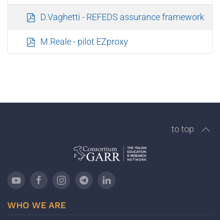
f
p
D.Vaghetti - REFEDS assurance framework
d
f
p
M.Reale - pilot EZproxy
d
f
to top
WHO WE ARE