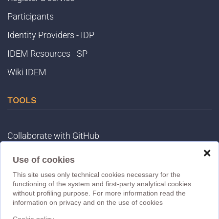
Participants
Identity Providers - IDP
IDEM Resources - SP
Wiki IDEM
TOOLS
Collaborate with GitHub
❌
Registry
Use of cookies
IDEM Tools
This site uses only technical cookies necessary for the
functioning of the system and first-party analytical cookies
MET
without profiling purpose. For more information read the
information on privacy and on the use of cookies
eduGAIN DB