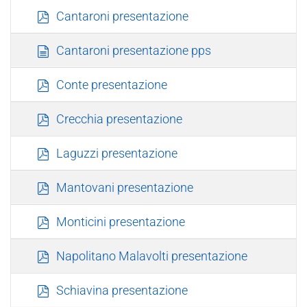
f
p
Cantaroni presentazione
d
f
d
Cantaroni presentazione pps
o
c
p
Conte presentazione
u
d
m
f
p
Crecchia presentazione
e
d
n
f
p
Laguzzi presentazione
t
d
f
p
Mantovani presentazione
d
f
p
Monticini presentazione
d
f
p
Napolitano Malavolti presentazione
d
f
p
Schiavina presentazione
d