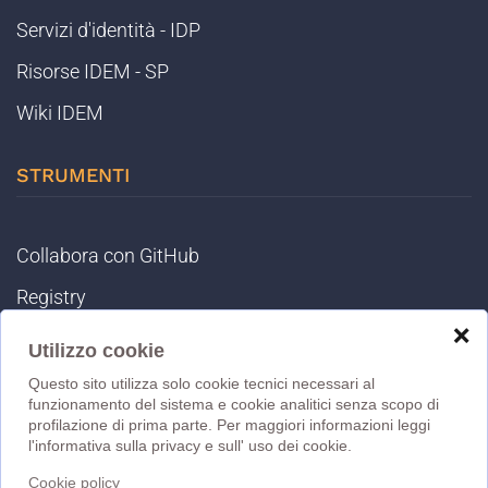
Servizi d'identità - IDP
Risorse IDEM - SP
Wiki IDEM
STRUMENTI
Collabora con GitHub
Registry
❌
IDEM Tools
Utilizzo cookie
MET
Questo sito utilizza solo cookie tecnici necessari al
funzionamento del sistema e cookie analitici senza scopo di
eduGAIN DB
profilazione di prima parte. Per maggiori informazioni leggi
l'informativa sulla privacy e sull' uso dei cookie.
MD Validator
Cookie policy