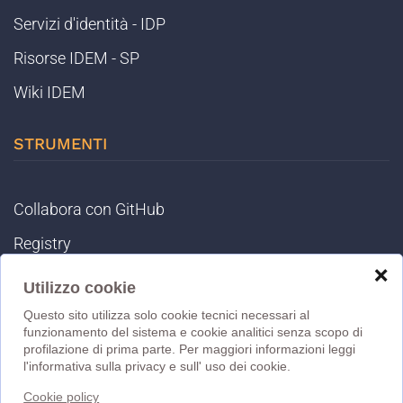
Servizi d'identità - IDP
Risorse IDEM - SP
Wiki IDEM
STRUMENTI
Collabora con GitHub
Registry
❌
IDEM Tools
Utilizzo cookie
MET
Questo sito utilizza solo cookie tecnici necessari al
funzionamento del sistema e cookie analitici senza scopo di
eduGAIN DB
profilazione di prima parte. Per maggiori informazioni leggi
l'informativa sulla privacy e sull' uso dei cookie.
MD Validator
Cookie policy