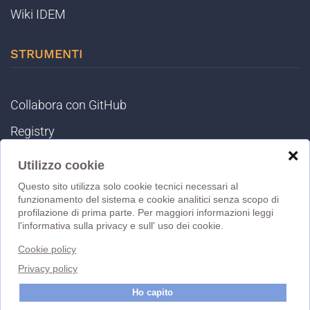
Wiki IDEM
STRUMENTI
Collabora con GitHub
Registry
❌
IDEM Tools
Utilizzo cookie
MET
Questo sito utilizza solo cookie tecnici necessari al
funzionamento del sistema e cookie analitici senza scopo di
eduGAIN DB
profilazione di prima parte. Per maggiori informazioni leggi
l'informativa sulla privacy e sull' uso dei cookie.
MD Validator
Cookie policy
Statistiche
Privacy policy
Privato
Ho capito