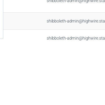
shibboleth-admin@highwire.sta
shibboleth-admin@highwire.sta
shibboleth-admin@highwire.sta
shibboleth-admin@highwire.sta
shibboleth-admin@highwire.sta
shibboleth-admin@highwire.sta