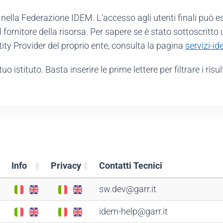
e nella Federazione IDEM. L'accesso agli utenti finali può e
 il fornitore della risorsa. Per sapere se è stato sottoscrit
ntity Provider del proprio ente, consulta la pagina
servizi-id
uo istituto. Basta inserire le prime lettere per filtrare i risu
Info
Privacy
Contatti Tecnici
Info
Privacy
Contatti Tecnici
sw.dev@garr.it
idem-help@garr.it