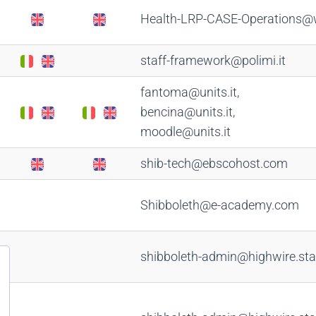
Health-LRP-CASE-Operations@
staff-framework@polimi.it
fantoma@units.it,
bencina@units.it,
moodle@units.it
shib-tech@ebscohost.com
Shibboleth@e-academy.com
shibboleth-admin@highwire.sta