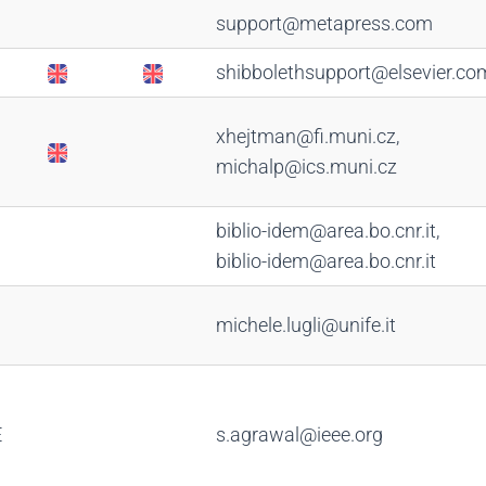
support@metapress.com
shibbolethsupport@elsevier.co
xhejtman@fi.muni.cz,
michalp@ics.muni.cz
biblio-idem@area.bo.cnr.it,
biblio-idem@area.bo.cnr.it
michele.lugli@unife.it
E
s.agrawal@ieee.org