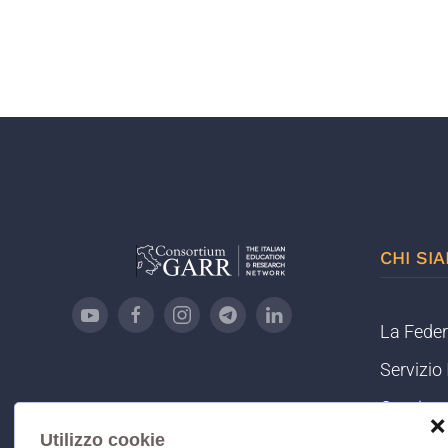
CHI SI
La Fede
Servizi
Comitato
❌
Utilizzo cookie
Informat