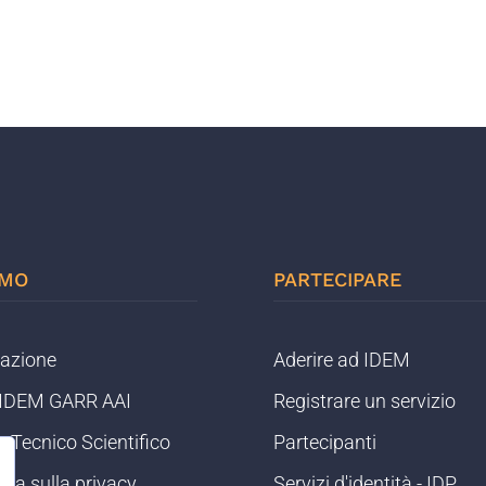
AMO
PARTECIPARE
razione
Aderire ad IDEM
o IDEM GARR AAI
Registrare un servizio
 Tecnico Scientifico
Partecipanti
iva sulla privacy
Servizi d'identità - IDP