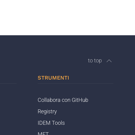
to top
STRUMENTI
Collabora con GitHub
Registry
IDEM Tools
MET