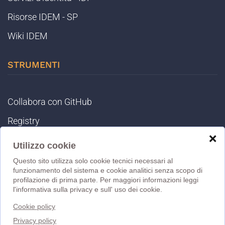
Risorse IDEM - SP
Wiki IDEM
STRUMENTI
Collabora con GitHub
Registry
❌
IDEM Tools
Utilizzo cookie
MET
Questo sito utilizza solo cookie tecnici necessari al
funzionamento del sistema e cookie analitici senza scopo di
eduGAIN DB
profilazione di prima parte. Per maggiori informazioni leggi
l'informativa sulla privacy e sull' uso dei cookie.
MD Validator
Cookie policy
Statistiche
Privacy policy