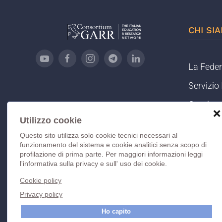
CHI SI
La Fede
Servizi
Comitato
❌
Utilizzo cookie
Informat
Questo sito utilizza solo cookie tecnici necessari al
Informat
funzionamento del sistema e cookie analitici senza scopo di
profilazione di prima parte. Per maggiori informazioni leggi
IDEM Bl
l'informativa sulla privacy e sull' uso dei cookie.
Contatti
Cookie policy
Privacy policy
Ho capito