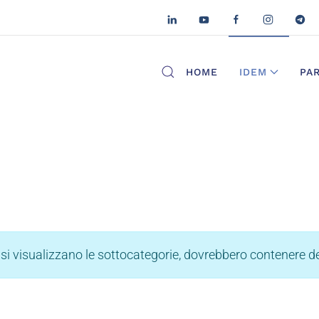
HOME
IDEM
PA
si visualizzano le sottocategorie, dovrebbero contenere deg