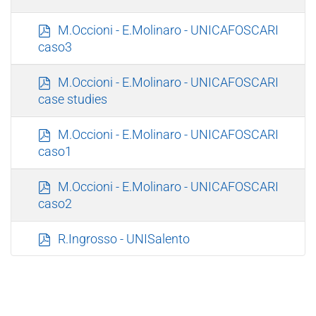
f
p
M.Occioni - E.Molinaro - UNICAFOSCARI
d
caso3
f
p
M.Occioni - E.Molinaro - UNICAFOSCARI
d
case studies
f
p
M.Occioni - E.Molinaro - UNICAFOSCARI
d
caso1
f
p
M.Occioni - E.Molinaro - UNICAFOSCARI
d
caso2
f
p
R.Ingrosso - UNISalento
d
f