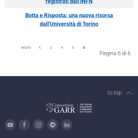
registrati dall'INFN
Botta e Risposta: una nuova risorsa
dall'Università di Torino
INIZIO
3
4
5
6
Pagina 6 di 6
to top